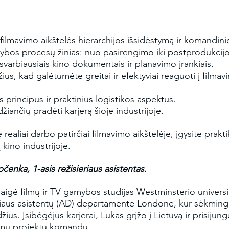
 filmavimo aikštelės hierarchijos išsidėstymą ir komandin
ybos procesų žinias: nuo pasirengimo iki postprodukcij
u svarbiausiais kino dokumentais ir planavimo įrankiais.
us, kad galėtumėte greitai ir efektyviai reaguoti į filmav
 principus ir praktinius logistikos aspektus.
džiančių pradėti karjerą šioje industrijoje.
realiai darbo patirčiai filmavimo aikštelėje, įgysite prakti
ą kino industrijoje.
enka, 1-asis režisieriaus asistentas.
aigė filmų ir TV gamybos studijas Westminsterio univers
eriaus asistentų (AD) departamente Londone, kur sėkmingai
žius. Įsibėgėjus karjerai, Lukas grįžo į Lietuvą ir prisijung
klamų projektų komandų.