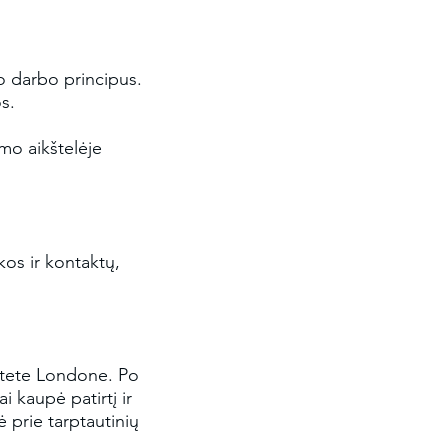
io darbo principus.
os.
imo aikštelėje
kos ir kontaktų,
itete Londone. Po
 kaupė patirtį ir
ė prie tarptautinių