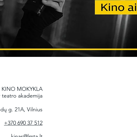
 KINO MOKYKLA
r teatro akademija
dų g. 21A, Vilnius
+370 690 37 512
kinas@lmta.lt