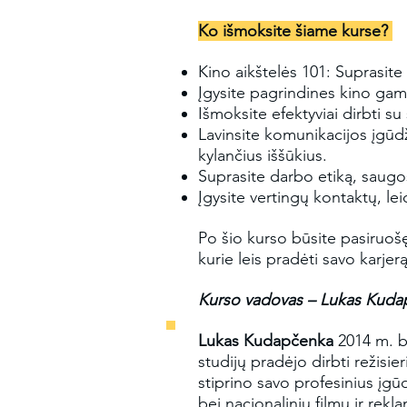
Ko išmoksite šiame kurse?
Kino aikštelės 101: Suprasite
Įgysite pagrindines kino gam
Išmoksite efektyviai dirbti s
Lavinsite komunikacijos įgūdži
kylančius iššūkius.
Suprasite darbo etiką, saugos
Įgysite vertingų kontaktų, lei
Po šio kurso būsite pasiruošę 
kurie leis pradėti savo karjer
Kurso vadovas – Lukas Kudapč
Lukas Kudapčenka
2014 m. b
studijų pradėjo dirbti režisi
stiprino savo profesinius įgūd
bei nacionalinių filmų ir re