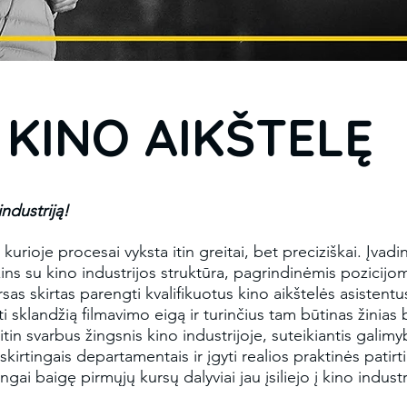
Į KINO AIKŠTELĘ
industriją!
 kurioje procesai vyksta itin greitai, bet preciziškai. Įvadi
ins su kino industrijos struktūra, pagrindinėmis pozicijom
rsas skirtas parengti kvalifikuotus kino aikštelės asistent
ti sklandžią filmavimo eigą ir turinčius tam būtinas žinias
 itin svarbus žingsnis kino industrijoje, suteikiantis galimyb
 skirtingais departamentais ir įgyti realios praktinės patirt
ai baigę pirmųjų kursų dalyviai jau įsiliejo į kino industri