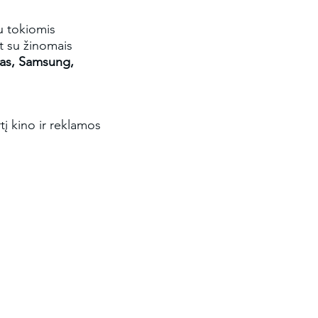
su tokiomis
at su žinomais
das, Samsung,
tį kino ir reklamos