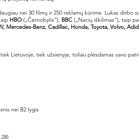
 daugiau nei 30 filmų ir 250 reklamų kūrime. Lukas dirbo 
kaip
HBO
(„Černobylis“),
BBC
(„Nacių iškilimas“), taip p
, Mercedes-Benz, Cadillac, Honda, Toyota, Volvo, Adi
tiek Lietuvoje, tiek užsienyje, toliau plėsdamas savo patir
snis nei B2 lygis
.28)