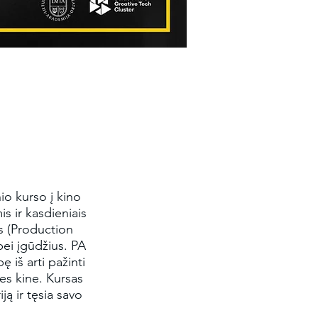
nio kurso į kino
is ir kasdieniais
us (Production
 bei įgūdžius. PA
ę iš arti pažinti
ies kine. Kursas
ją ir tęsia savo