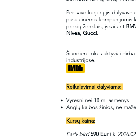
Per savo karjerą jis dalyvavo
pasaulinėmis kompanijomis 
prekių ženklais, įskaitant
BMW
Nivea, Gucci.
Šiandien Lukas aktyviai dirba 
industrijose.
Reikalavimai dalyviams:
Vyresni nei 18 m. asmenys
Anglų kalbos žinios, ne maže
Kursų kaina:
Early bird
590 Eur
(iki 2026.02