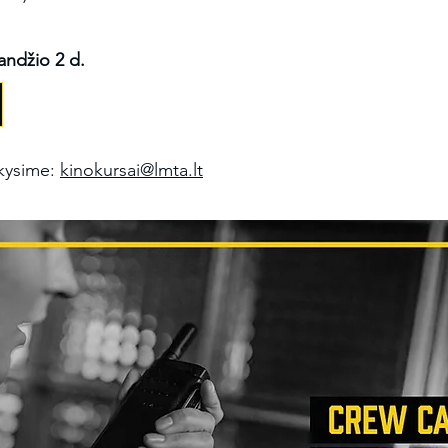
landžio 2 d.
akysime:
kinokursai@lmta.lt