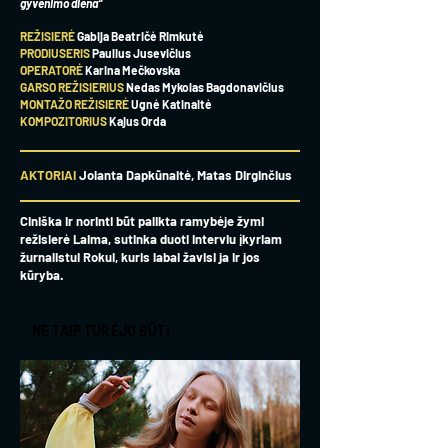
gyvenimo diena“
REŽISIERĖ
Gabija Beatričė Rimkutė
PRODIUSERIS
Paulius Jusevičius
OPERATORĖ
Karina Mečkovska
GARSO REŽISIERIUS
Nedas Mykolas Bagdonavičius
MONTAŽO REŽISIERĖ
Ugnė Katinaitė
KOMPOZITORIUS
Kajus Orda
AKTORIAI
Jolanta Dapkūnaitė, Matas Dirginčius
Ciniška ir norinti būt palikta ramybėje žymi
režisierė Laima, sutinka duoti interviu įkyriam
žurnalistui Rokui, kuris labai žavisi ja ir jos
kūryba.
NE TAIP TURĖJO BŪTI