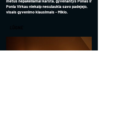
metus nepakeliamai karšta, gyvenantys Ponas ir
Ponia Virkau niekaip nesulaukia savo padejejo,
visais gyvenimo klausimais - Mikio.
LŪGNĖ
17 min | Vaidybinis, Psichologinė siaubo drama
Jolitos Skablauskaitės novelės ,,Lūgnė" motyvais
REŽISIERIUS
Tomas Bardauskas
PRODIUSERĖ
Saulė Žvikaitė
OPERATORĖ
Ulijona Topilė Čižaitė
GARSO REŽISIERIUS
Mykolas Beišys
MONTAŽO REŽISIERĖ
Giedrė Šarkaitė