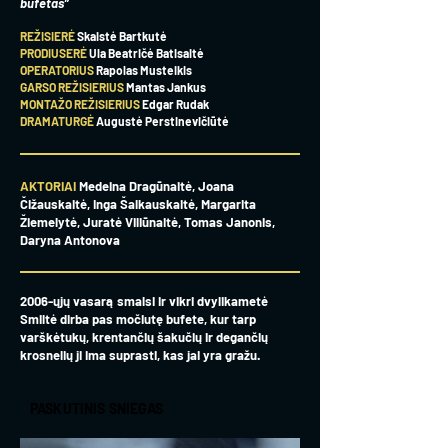
bufetas”
REŽISIERĖ
Skaistė Bartkutė
PRODIUSERĖ
Ula Beatričė Batisaitė
OPERATORIUS
Rapolas Musteikis
GARSO REŽISIERIUS
Mantas Jankus
MONTAŽO REŽISIERIUS
Edgar Rudak
DRAMATURGĖ
Augustė Perstinevičiūtė
AKTORIAI
Medeina Dragūnaitė, Joana
Čižauskaitė, Inga Šalkauskaitė, Margarita
Žiemelytė, Juratė Viliūnaitė, Tomas Janonis,
Daryna Antonova
2006-ųjų vasarą smalsi ir vikri dvylikametė
Smiltė dirba pas močiutę bufete, kur tarp
varškėtukų, krentančių šakučių ir degančių
krosnelių ji ima suprasti, kas jai yra gražu.
PASKUTINIS SNIEGAS