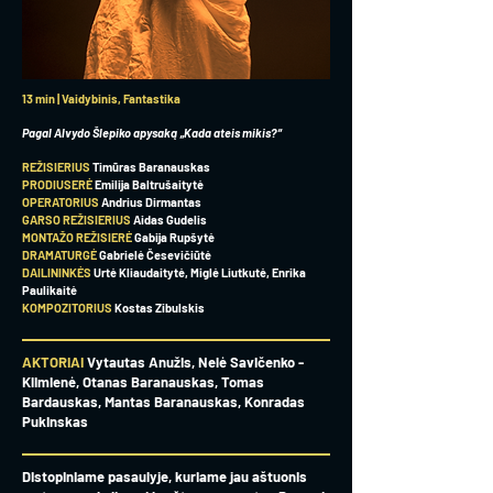
13 min | Vaidybinis, Fantastika
Pagal Alvydo Šlepiko apysaką „Kada ateis mikis?“
REŽISIERIUS
Timūras Baranauskas
PRODIUSERĖ
Emilija Baltrušaitytė
OPERATORIUS
Andrius Dirmantas
GARSO REŽISIERIUS
Aidas Gudelis
MONTAŽO REŽISIERĖ
Gabija Rupšytė
DRAMATURGĖ
Gabrielė Česevičiūtė
DAILININKĖS
Urtė Kliaudaitytė, Miglė Liutkutė, Enrika
Paulikaitė
KOMPOZITORIUS
Kostas Zibulskis
AKTORIAI
Vytautas Anužis, Nelė Savičenko -
Klimienė, Otanas Baranauskas, Tomas
Bardauskas, Mantas Baranauskas, Konradas
Pukinskas
Distopiniame pasaulyje, kuriame jau aštuonis