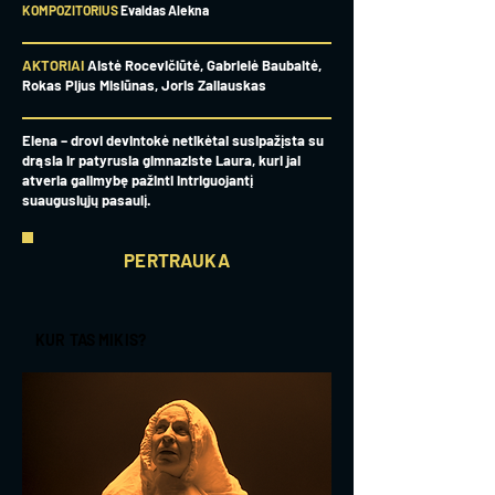
KOMPOZITORIUS
Evaldas Alekna
AKTORIAI
Aistė Rocevičiūtė, Gabrielė Baubaitė,
Rokas Pijus Misiūnas, Joris Zaliauskas
Elena – drovi devintokė netikėtai susipažįsta su
drąsia ir patyrusia gimnaziste Laura, kuri jai
atveria galimybę pažinti intriguojantį
suaugusiųjų pasaulį.
PERTRAUKA
KUR TAS MIKIS?