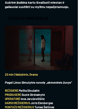
Aušrinė įkalbina kartu išvažiuoti miestan ir
galiausiai susitikti su mylimu nepažįstamuoju.
TU KAITINI MANO KRAUJĄ
20 min | Vaidybinis, Drama
Pagal Linos Simutytės novelę „akmeninės žuvys“
REŽISIERĖ
Melita Sinušaitė
PRODIUSERĖ
Gustė Girdvainytė
OPERATORĖ
Ieva Jaruševičiūtė
GARSO REŽISIERIUS
Joris Elenbergas
MONTAŽO REŽISIERIUS
Tumas Šatūnas