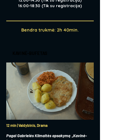
12:00-14:30 (Tik su registracija)
16:00-18:30 (Tik su registracija)
Bendra trukmė: 2h 40min.
KAVINĖ-BUFETAS
12 min | Vaidybinis, Drama
Pagal Gabrielės Klimaitės apsakymą „Kavinė-