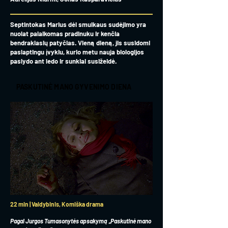
Septintokas Marius dėl smulkaus sudėjimo yra
nuolat palaikomas pradinuku ir kenčia
bendraklasių patyčias. Vieną dieną, jis susidomi
paslaptingu įvykiu, kurio metu nauja biologijos
paslydo ant ledo ir sunkiai susižeidė.
PASKUTINĖ MANO GYVENIMO DIENA
22 min | Vaidybinis, Komiška drama
Pagal Jurgos Tumasonytės apsakymą „Paskutinė mano