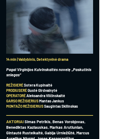
14 min | Vaidybinis, Detektyvinė drama
Pagal Virginijos Kulvinskaitės novelę „Paskutinis
sniegas“
REŽISIERĖ
Sotera Kupinaitė
PRODIUSERĖ
Gustė Girdvainytė
OPERATORĖ
Aleksandra Vilčinskaitė
GARSO REŽISIERIUS
Mantas Jankus
MONTAŽO REŽISIERIUS
Saugintas Skilinskas
AKTORIAI
Simas Petrikis, Benas Vorobjovas,
Benediktas Kazlauskas, Markas Arutiunian,
Gintautė Rusteikaitė, Gabija Urniežiūtė, Marcus
Aurelijus Niurmi, Jonas Kasparavičius