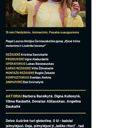
15 min | Vaidybinis, Animacinis, Pasaka suaugusiems
Pagal Lauros Sintijos Černiauskaitės pjesę „Pjesė trims
moterims ir Liudviko lavonui“
REŽISIERĖ
Kristina Savickaitė
PRODIUSERĖ
Ugnė Alaburdaitė
OPERATORIUS
Lukas Baranauskas
GARSO REŽISIERĖ
Viltė Žilinskaitė
MONTAŽO REŽISIERĖ
Rugilė Žekaitė
KOMPOZITORIUS
Evaldas Alekna
ANIMATORĖ
Elzė Svirnelytė
AKTORIAI
Barbora Bareikytė, Digna Kulionytė,
Vilma Raubaitė, Donatas Ališauskas, Angelina
Daukaitė
Deivė Aušrinė turi globotinę. O ši - baisiai
įsimylėjusi. Deja, įsimylėjusi ji „laiško riterį” , tad